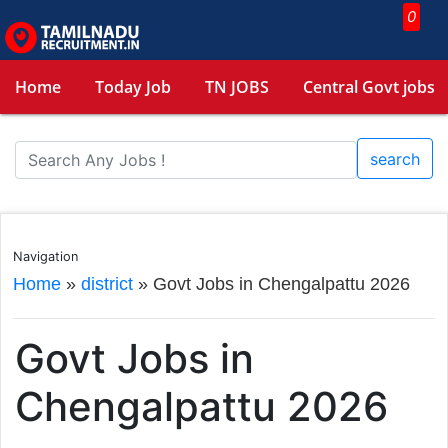
0
Home
Today Job
TN JOBS
Central Govt jobs
search
Navigation
Home
»
district
»
Govt Jobs in Chengalpattu 2026
Govt Jobs in
Chengalpattu 2026