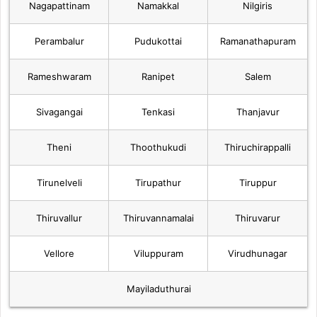
Nagapattinam
Namakkal
Nilgiris
Perambalur
Pudukottai
Ramanathapuram
Rameshwaram
Ranipet
Salem
Sivagangai
Tenkasi
Thanjavur
Theni
Thoothukudi
Thiruchirappalli
Tirunelveli
Tirupathur
Tiruppur
Thiruvallur
Thiruvannamalai
Thiruvarur
Vellore
Viluppuram
Virudhunagar
Mayiladuthurai